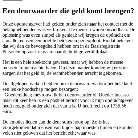
Een deurwaarder die geld komt brengen?
Onze opdrachtgever had gelden onder zich maar het contact met de
belanghebbenden was verbroken. De mensen waren onvindbaar. De
oplossing was even simpel als geniaal: wij kregen de opdracht om
aan alle mensen een brief te betekenen per exploot. En dat betekent
dat wij dan de bevoegdheid hebben om in de Basisregistratie
Personen op zoek te gaan naar de huidige verblijfplaats.
Het is een hele zoektocht geweest, maar wij hebben de meeste
mensen kunnen achterhalen. Op deze manier konden wij er voor
zorgen dat het geld bij de rechthebbenden terecht is gekomen.
De afgelopen weken hebben onze deurwaarders door het hele land
een leuke boodschap mogen bezorgen:
“Goedemiddag mevrouw, ik ben deurwaarder bij Boeder Incasso
maar dit keer heb ik een positief bericht voor u: mijn opdrachtgever
heeft nog geld onder zich dat van u is. U heeft recht op 1735,56
euro.”
De emoties liepen aan de deur soms hoog op. Zo is het
voorgekomen dat mensen van blijdschap moesten huilen en konden
velen niet geloven dat het bericht echt waar was.