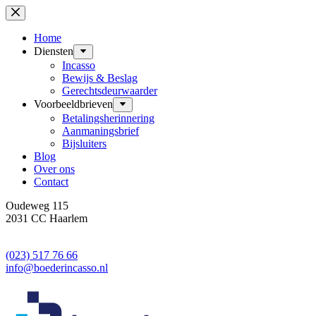
Ga
naar
de
Home
inhoud
Diensten
Incasso
Bewijs & Beslag
Gerechtsdeurwaarder
Voorbeeldbrieven
Betalingsherinnering
Aanmaningsbrief
Bijsluiters
Blog
Over ons
Contact
Oudeweg 115
2031 CC Haarlem
(023) 517 76 66
info@boederincasso.nl