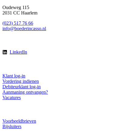
Oudeweg 115
2031 CC Haarlem
(023) 517 76 66
info@boederincasso.nl
Volg ons
LinkedIn
Direct regelen
Klant log-in
Vordering indienen
Debiteurklant log-in
Aanmaning ontvangen?
Vacatures
Downloads
Voorbeeldbrieven
Bijsluiters