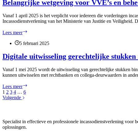
Belangrijke wetgeving voor VVE’s en behe
debat
over
Vanaf 1 april 2025 is het verplicht voor iedereen die vorderingen inc
schuldenproblematiek
Incassodienstverlening van het Ministerie van Justitie en Veiligheid. 
Belangrijke
Lees meer
wetgeving
voor
5 februari 2025
VVE’s
en
Digitale uitwisseling gerechtelijke stukke
beheerders:
Hoe
Vanaf 1 mei 2025 wordt de uitwisseling van gerechtelijke stukken bin
voorkomt
kunnen uitwisselen met rechtbanken en collega-deurwaarders in ander
u
hoge
Digitale
Lees meer
kosten
uitwisseling
1
2
3
4
…
6
en
gerechtelijke
Volgende
problemen
stukken
met
in
de
Boeder Incasso
EU
maandelijkse
vanaf
incasso?
Specialist in effectieve en professionele incassodienstverlening voor
mei
oplossingen.
2025