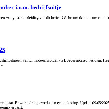
mber i.v.m. bedrijfsuitje
een vraag naar aanleiding van dit bericht? Schroom dan niet om cont
025
handelingen verricht mogen worden) is Boeder incasso gesloten. Heeft
ar…
reikbaar. Er wordt druk gewerkt aan een oplossing. Update 09/05/2025, 0
ngemak ervaart.