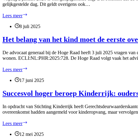
gelijkgestelde dag. Dit geldt overigens ook…
Boeder
Lees meer
Incasso
is
8 juli 2025
gesloten
op
Het belang van het kind moet de eerste ov
vrijdag
2
De advocaat generaal bij de Hoge Raad heeft 3 juli 2025 vragen van
januari
wonen. ECLI:NL:PHR:2025:728. De Hoge Raad volgt vaak het advies
2026
Het
Lees meer
belang
van
17 juni 2025
het
kind
Succesvol hoger beroep Kinderrijk: ouders
moet
de
In opdracht van Stichting Kinderrijk heeft Gerechtsdeurwaarderskant
eerste
overeenkomst hadden aangemeld voor kinderopvang, maar vervolgens f
overweging
zijn
Succesvol
Lees meer
bij
hoger
de
beroep
12 mei 2025
ontbinding