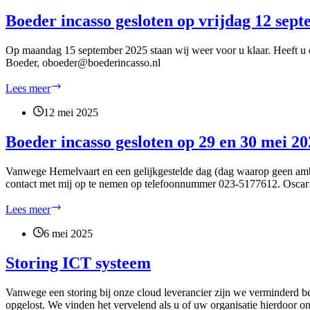
Kinderrijk:
van
ouders
Boeder incasso gesloten op vrijdag 12 septe
een
alsnog
huurovereenkomst
verplicht
Op maandag 15 september 2025 staan wij weer voor u klaar. Heeft u 
tot
Boeder, oboeder@boederincasso.nl
betaling
kinderopvangkosten
Boeder
Lees meer
incasso
gesloten
12 mei 2025
op
vrijdag
Boeder incasso gesloten op 29 en 30 mei 2
12
september
Vanwege Hemelvaart en een gelijkgestelde dag (dag waarop geen ambs
i.v.m.
contact met mij op te nemen op telefoonnummer 023-5177612. Osc
bedrijfsuitje
Boeder
Lees meer
incasso
gesloten
6 mei 2025
op
29
Storing ICT systeem
en
30
Vanwege een storing bij onze cloud leverancier zijn we verminderd be
mei
opgelost. We vinden het vervelend als u of uw organisatie hierdoor o
2025