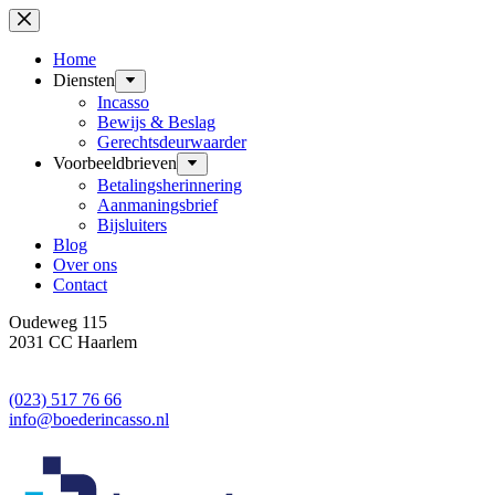
Ga
naar
de
Home
inhoud
Diensten
Incasso
Bewijs & Beslag
Gerechtsdeurwaarder
Voorbeeldbrieven
Betalingsherinnering
Aanmaningsbrief
Bijsluiters
Blog
Over ons
Contact
Oudeweg 115
2031 CC Haarlem
(023) 517 76 66
info@boederincasso.nl