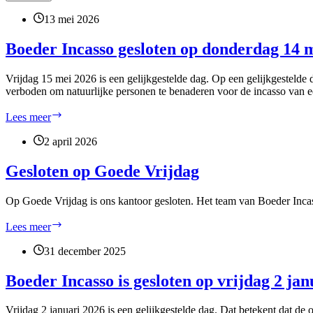
13 mei 2026
Boeder Incasso gesloten op donderdag 14 
Vrijdag 15 mei 2026 is een gelijkgestelde dag. Op een gelijkgesteld
verboden om natuurlijke personen te benaderen voor de incasso van
Boeder
Lees meer
Incasso
gesloten
2 april 2026
op
donderdag
Gesloten op Goede Vrijdag
14
mei
Op Goede Vrijdag is ons kantoor gesloten. Het team van Boeder Incas
2026
(Hemelvaart)
Gesloten
Lees meer
en
op
op
Goede
31 december 2025
vrijdag
Vrijdag
15
Boeder Incasso is gesloten op vrijdag 2 jan
mei
2026
Vrijdag 2 januari 2026 is een gelijkgestelde dag. Dat betekent dat 