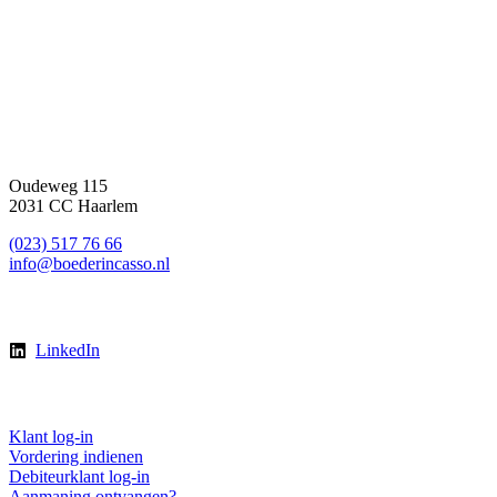
Reviews
Contact
Oudeweg 115
2031 CC Haarlem
(023) 517 76 66
info@boederincasso.nl
Volg ons
LinkedIn
Direct regelen
Klant log-in
Vordering indienen
Debiteurklant log-in
Aanmaning ontvangen?