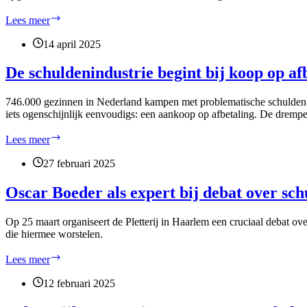
Storing
Lees meer
ICT
systeem
14 april 2025
De schuldenindustrie begint bij koop op af
746.000 gezinnen in Nederland kampen met problematische schulden. D
iets ogenschijnlijk eenvoudigs: een aankoop op afbetaling. De drempel
De
Lees meer
schuldenindustrie
begint
27 februari 2025
bij
koop
Oscar Boeder als expert bij debat over sc
op
afbetaling
Op 25 maart organiseert de Pletterij in Haarlem een cruciaal debat o
die hiermee worstelen.
Oscar
Lees meer
Boeder
als
12 februari 2025
expert
bij