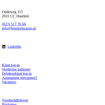
Contact
Oudeweg 115
2031 CC Haarlem
(023) 517 76 66
info@boederincasso.nl
Volg ons
LinkedIn
Direct regelen
Klant log-in
Vordering indienen
Debiteurklant log-in
Aanmaning ontvangen?
Vacatures
Downloads
Voorbeeldbrieven
Bijsluiters