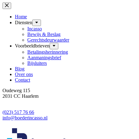
Ga
naar
de
Home
inhoud
Diensten
Incasso
Bewijs & Beslag
Gerechtsdeurwaarder
Voorbeeldbrieven
Betalingsherinnering
Aanmaningsbrief
Bijsluiters
Blog
Over ons
Contact
Oudeweg 115
2031 CC Haarlem
(023) 517 76 66
info@boederincasso.nl