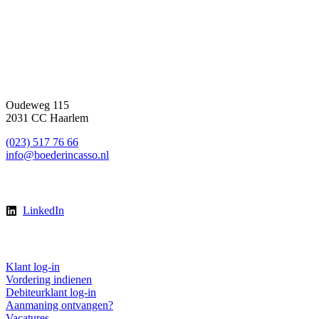
Contact
Oudeweg 115
2031 CC Haarlem
(023) 517 76 66
info@boederincasso.nl
Volg ons
LinkedIn
Direct regelen
Klant log-in
Vordering indienen
Debiteurklant log-in
Aanmaning ontvangen?
Vacatures