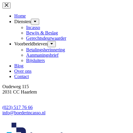
Ga
naar
de
Home
inhoud
Diensten
Incasso
Bewijs & Beslag
Gerechtsdeurwaarder
Voorbeeldbrieven
Betalingsherinnering
Aanmaningsbrief
Bijsluiters
Blog
Over ons
Contact
Oudeweg 115
2031 CC Haarlem
(023) 517 76 66
info@boederincasso.nl