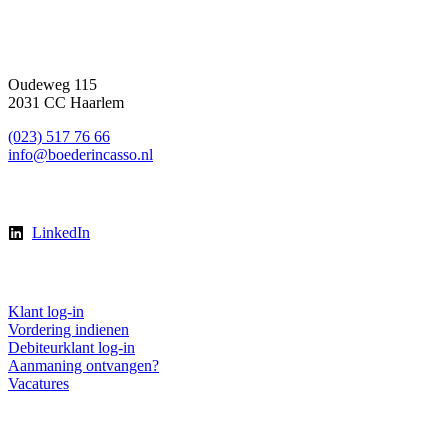
Contact
Oudeweg 115
2031 CC Haarlem
(023) 517 76 66
info@boederincasso.nl
Volg ons
LinkedIn
Direct regelen
Klant log-in
Vordering indienen
Debiteurklant log-in
Aanmaning ontvangen?
Vacatures
Downloads