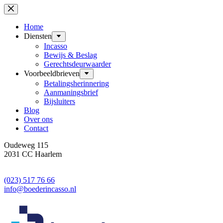
Ga
naar
de
Home
inhoud
Diensten
Incasso
Bewijs & Beslag
Gerechtsdeurwaarder
Voorbeeldbrieven
Betalingsherinnering
Aanmaningsbrief
Bijsluiters
Blog
Over ons
Contact
Oudeweg 115
2031 CC Haarlem
(023) 517 76 66
info@boederincasso.nl