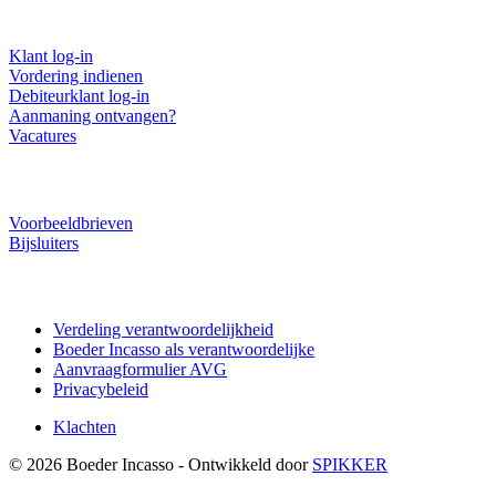
Direct regelen
Klant log-in
Vordering indienen
Debiteurklant log-in
Aanmaning ontvangen?
Vacatures
Downloads
Voorbeeldbrieven
Bijsluiters
Privacy AVG
Verdeling verantwoordelijkheid
Boeder Incasso als verantwoordelijke
Aanvraagformulier AVG
Privacybeleid
Klachten
© 2026 Boeder Incasso - Ontwikkeld door
SPIKKER