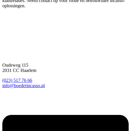
klantrelaties. Neem contact op voor vlotte en betrouwbare incasso-
oplossingen.
Reviews
Contact
Oudeweg 115
2031 CC Haarlem
(023) 517 76 66
info@boederincasso.nl
Volg ons