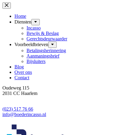
Ga
naar
de
Home
inhoud
Diensten
Incasso
Bewijs & Beslag
Gerechtsdeurwaarder
Voorbeeldbrieven
Betalingsherinnering
Aanmaningsbrief
Bijsluiters
Blog
Over ons
Contact
Oudeweg 115
2031 CC Haarlem
(023) 517 76 66
info@boederincasso.nl