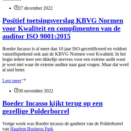
27 december 2022
Positief toetsingsverslag KBVG Normen
voor Kwaliteit en complimenten van de
auditor ISO 9001:2015
Boeder Incasso is al meer dan 10 jaar ISO-gecertificeerd en voldoet
vanzelfsprekend ook aan de KBVG Normen voor Kwaliteit. In het
begin iedere keer een tikkeltje nerveus voor een externe audit want
je weet niet waar de externe auditor naar gaat vragen. Maar dat werd
al snel beter.
Positief
Lees meer
toetsingsverslag
KBVG
30 november 2022
Normen
voor
Boeder Incasso kijkt terug op een
Kwaliteit
gezellige Polderborrel
en
complimenten
van
Vorige week was Boeder incasso de gastheer van de Polderborrel
de
van
Haarlem Business Park