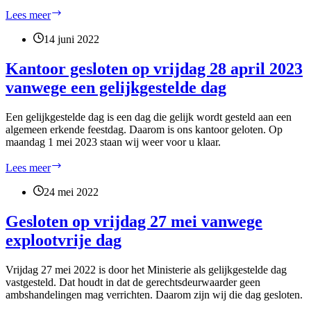
Betaaltermijn
Lees meer
grootbedrijf
aan
14 juni 2022
mkb
verkort
Kantoor gesloten op vrijdag 28 april 2023
naar
vanwege een gelijkgestelde dag
30
dagen
Een gelijkgestelde dag is een dag die gelijk wordt gesteld aan een
algemeen erkende feestdag. Daarom is ons kantoor geloten. Op
maandag 1 mei 2023 staan wij weer voor u klaar.
Kantoor
Lees meer
gesloten
op
24 mei 2022
vrijdag
28
Gesloten op vrijdag 27 mei vanwege
april
explootvrije dag
2023
vanwege
een
Vrijdag 27 mei 2022 is door het Ministerie als gelijkgestelde dag
gelijkgestelde
vastgesteld. Dat houdt in dat de gerechtsdeurwaarder geen
dag
ambshandelingen mag verrichten. Daarom zijn wij die dag gesloten.