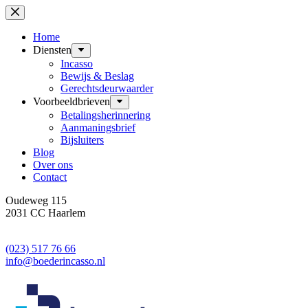
Ga
naar
de
Home
inhoud
Diensten
Incasso
Bewijs & Beslag
Gerechtsdeurwaarder
Voorbeeldbrieven
Betalingsherinnering
Aanmaningsbrief
Bijsluiters
Blog
Over ons
Contact
Oudeweg 115
2031 CC Haarlem
(023) 517 76 66
info@boederincasso.nl