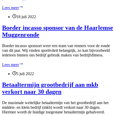
174
Lees meer
faillissementen
uitgesproken
18 juli 2022
in
juli
Boeder incasso sponsor van de Haarlemse
2022
Muggenronde
Boeder incasso sponsort weer een team van renners voor de ronde
van dit jaar. Wij vinden sportiviteit belangrijk, zo kan bijvoorbeeld
iedereen binnen ons bedrijf gebruik maken van bedrijfsfitness.
Boeder
Lees meer
incasso
sponsor
5 juli 2022
van
de
Betaaltermijn grootbedrijf aan mkb
Haarlemse
verkort naar 30 dagen
Muggenronde
De maximale wettelijke betaaltermijn van het grootbedrijf aan het
midden- en klein bedrijf (mkb) wordt verkort naar 30 dagen.
Hiermee wordt de huidige toegestane betaaltermijn gehalveerd.