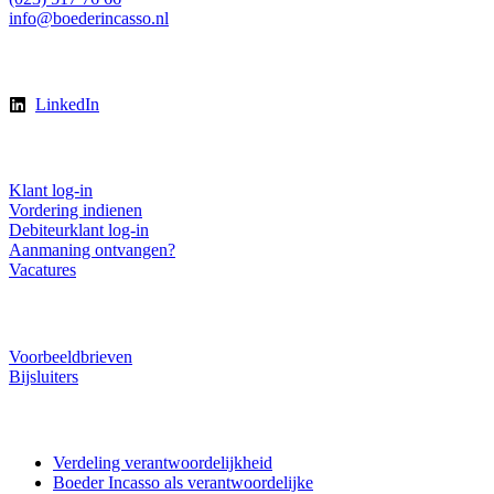
info@boederincasso.nl
Volg ons
LinkedIn
Direct regelen
Klant log-in
Vordering indienen
Debiteurklant log-in
Aanmaning ontvangen?
Vacatures
Downloads
Voorbeeldbrieven
Bijsluiters
Privacy AVG
Verdeling verantwoordelijkheid
Boeder Incasso als verantwoordelijke