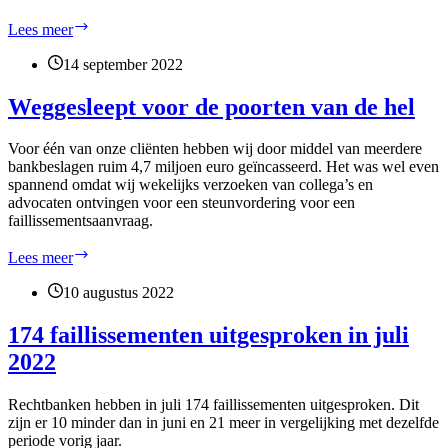
auditor
ISO
Boeder
Lees meer
9001:2015
Incasso
kijkt
14 september 2022
terug
op
Weggesleept voor de poorten van de hel
een
gezellige
Voor één van onze cliënten hebben wij door middel van meerdere
Polderborrel
bankbeslagen ruim 4,7 miljoen euro geïncasseerd. Het was wel even
spannend omdat wij wekelijks verzoeken van collega’s en
advocaten ontvingen voor een steunvordering voor een
faillissementsaanvraag.
Weggesleept
Lees meer
voor
de
10 augustus 2022
poorten
van
174 faillissementen uitgesproken in juli
de
2022
hel
Rechtbanken hebben in juli 174 faillissementen uitgesproken. Dit
zijn er 10 minder dan in juni en 21 meer in vergelijking met dezelfde
periode vorig jaar.