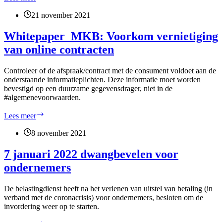
melden
bij
21 november 2021
gemeentelijke
schuldhulp
Whitepaper_MKB: Voorkom vernietiging
van online contracten
Controleer of de afspraak/contract met de consument voldoet aan de
onderstaande informatieplichten. Deze informatie moet worden
bevestigd op een duurzame gegevensdrager, niet in de
#algemenevoorwaarden.
Whitepaper_MKB:
Lees meer
Voorkom
vernietiging
8 november 2021
van
online
7 januari 2022 dwangbevelen voor
contracten
ondernemers
De belastingdienst heeft na het verlenen van uitstel van betaling (in
verband met de coronacrisis) voor ondernemers, besloten om de
invordering weer op te starten.