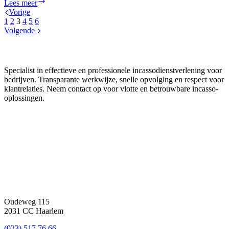
7
Lees meer
januari
Vorige
2022
1
2
3
4
5
6
dwangbevelen
Volgende
voor
ondernemers
Boeder Incasso
Specialist in effectieve en professionele incassodienstverlening voor
bedrijven. Transparante werkwijze, snelle opvolging en respect voor
klantrelaties. Neem contact op voor vlotte en betrouwbare incasso-
oplossingen.
Reviews
Contact
Oudeweg 115
2031 CC Haarlem
(023) 517 76 66