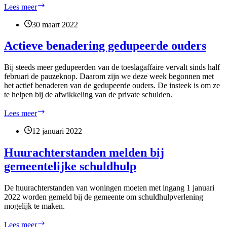
Gesloten
Lees meer
op
vrijdag
30 maart 2022
27
mei
Actieve benadering gedupeerde ouders
vanwege
explootvrije
Bij steeds meer gedupeerden van de toeslagaffaire vervalt sinds half
dag
februari de pauzeknop. Daarom zijn we deze week begonnen met
het actief benaderen van de gedupeerde ouders. De insteek is om ze
te helpen bij de afwikkeling van de private schulden.
Actieve
Lees meer
benadering
gedupeerde
12 januari 2022
ouders
Huurachterstanden melden bij
gemeentelijke schuldhulp
De huurachterstanden van woningen moeten met ingang 1 januari
2022 worden gemeld bij de gemeente om schuldhulpverlening
mogelijk te maken.
Huurachterstanden
Lees meer